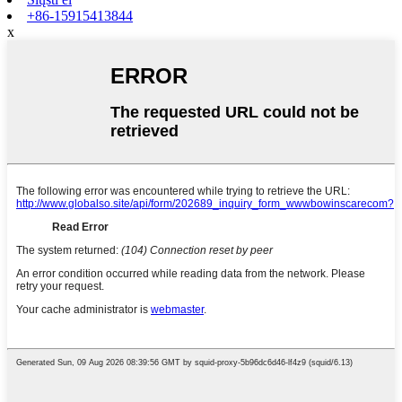
+86-15915413844
x