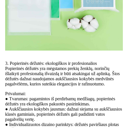
3. Popierinės dėžutės: ekologiškos ir profesionalios
Popierinės dėžutės yra mėgstamos prekių ženklų, norinčių
išlaikyti profesionalią išvaizdą ir būti atsakingai už aplinką. Šios
dėžutės dažnai naudojamos aukščiausios kokybės medvilnės
pagalvėlėms, kurios suteikia elegancijos ir rafinuotumo.
Privalumai:
● Tvarumas: pagamintos iš perdirbamų medžiagų, popierinės
dėžutės yra ekologiškos pakuotės pasirinkimas.
● Aukščiausios kokybės jausmas: dažnai siejama su aukščiausios
klasės gaminiais, popierinės dėžutės gali padidinti vatos
pagalvėlių vertę.
● Individualizuotos dizaino parinktys: dėžutės paviršiaus plotas