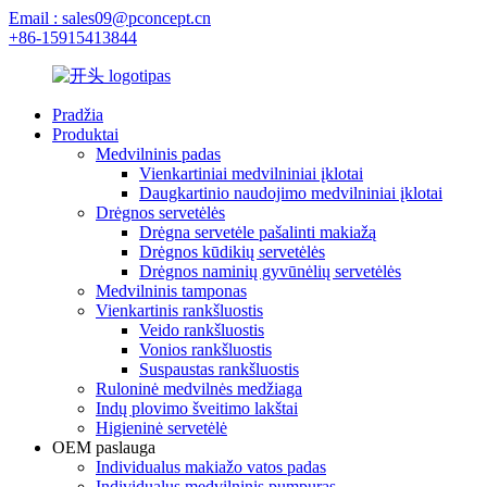
Email : sales09@pconcept.cn
+86-15915413844
Pradžia
Produktai
Medvilninis padas
Vienkartiniai medvilniniai įklotai
Daugkartinio naudojimo medvilniniai įklotai
Drėgnos servetėlės
Drėgna servetėle pašalinti makiažą
Drėgnos kūdikių servetėlės
Drėgnos naminių gyvūnėlių servetėlės
Medvilninis tamponas
Vienkartinis rankšluostis
Veido rankšluostis
Vonios rankšluostis
Suspaustas rankšluostis
Ruloninė medvilnės medžiaga
Indų plovimo šveitimo lakštai
Higieninė servetėlė
OEM paslauga
Individualus makiažo vatos padas
Individualus medvilninis pumpuras