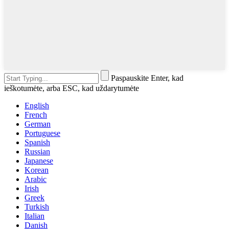
Paspauskite Enter, kad
ieškotumėte, arba ESC, kad uždarytumėte
English
French
German
Portuguese
Spanish
Russian
Japanese
Korean
Arabic
Irish
Greek
Turkish
Italian
Danish