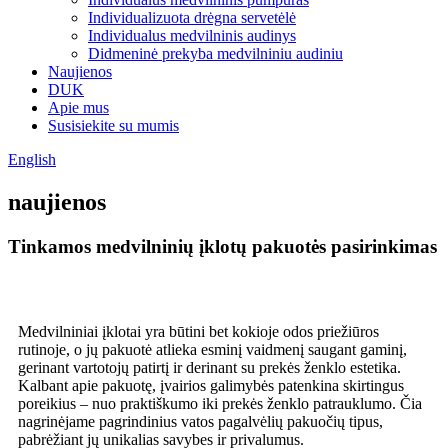
Individualizuota drėgna servetėlė
Individualus medvilninis audinys
Didmeninė prekyba medvilniniu audiniu
Naujienos
DUK
Apie mus
Susisiekite su mumis
English
naujienos
Tinkamos medvilninių įklotų pakuotės pasirinkimas
Medvilniniai įklotai yra būtini bet kokioje odos priežiūros
rutinoje, o jų pakuotė atlieka esminį vaidmenį saugant gaminį,
gerinant vartotojų patirtį ir derinant su prekės ženklo estetika.
Kalbant apie pakuotę, įvairios galimybės patenkina skirtingus
poreikius – nuo ​​praktiškumo iki prekės ženklo patrauklumo. Čia
nagrinėjame pagrindinius vatos pagalvėlių pakuočių tipus,
pabrėžiant jų unikalias savybes ir privalumus.