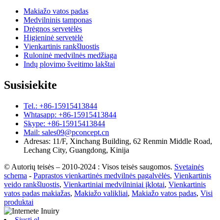
Makiažo vatos padas
Medvilninis tamponas
Drėgnos servetėlės
Higieninė servetėlė
Vienkartinis rankšluostis
Ruloninė medvilnės medžiaga
Indų plovimo šveitimo lakštai
Susisiekite
Tel.: +86-15915413844
Whtasapp: +86-15915413844
Skype: +86-15915413844
Mail: sales09@pconcept.cn
Adresas: 11/F, Xinchang Building, 62 Renmin Middle Road,
Lechang City, Guangdong, Kinija
© Autorių teisės – 2010-2024 : Visos teisės saugomos.
Svetainės
schema
-
Paprastos vienkartinės medvilnės pagalvėlės
,
Vienkartinis
veido rankšluostis
,
Vienkartiniai medvilniniai įklotai
,
Vienkartinis
vatos padas makiažas
,
Makiažo valikliai
,
Makiažo vatos padas
,
Visi
produktai
Siųsti el