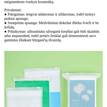
mėgstantiems tvarkyti kosmetiką.
Privalumai:
● Patogumas: lengvai atidaromas ir uždaromas, todėl turinys
puikiai apsaugo.
● Sustiprinta apsauga: Medvilniniai diskeliai išlieka švieži ir be
teršalų.
● Pritaikymas: užtrauktuku užsegami krepšiai gali būti skaidrūs
arba atspausdinti, todėl prekės ženklai gali demonstruoti savo
gaminius išlaikant blizgančią išvaizdą.