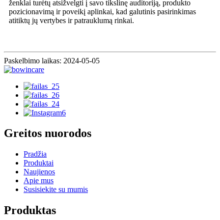
ženklai turėtų atsižvelgti į savo tikslinę auditoriją, produkto
pozicionavimą ir poveikį aplinkai, kad galutinis pasirinkimas
atitiktų jų vertybes ir patrauklumą rinkai.
Paskelbimo laikas: 2024-05-05
Greitos nuorodos
Pradžia
Produktai
Naujienos
Apie mus
Susisiekite su mumis
Produktas