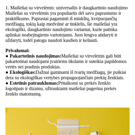
1. Maišeliai su virvelėmis: universalūs ir daugkartinio naudojimo
Maišeliai su virvelėmis yra populiarūs dėl savo paprastumo ir
praktiškumo. Paprastai pagaminti iš minkštų, kvėpuojančių
medžiagų, tokių kaip medvilnė ar tinklelis, šie maišeliai yra
ekologiški, daugkartinio naudojimo variantai, kurie patinka
aplinkai neabejingiems vartotojams. Juos lengva atidaryti ir
uždaryti, todėl patogu naudoti kasdien ir keliauti.
Privalumai:
● Pakartotinis naudojimas:
Maišeliai su virvelėmis gali būti
pakartotinai naudojami įvairiems tikslams ir suteikia papildomos
vertės nei pradinis produktas.
● Ekologiškas:
Dažnai gaminami iš tvarių medžiagų, jie puikiai
dera su ekologiškas vertybes propaguojančiais prekių ženklais.
● Estetinis patrauklumas:
Pritaikomi su prekės ženklo
logotipais ir dizainu, užtraukiami maišeliai pagerina prekės
ženklo matomumą.