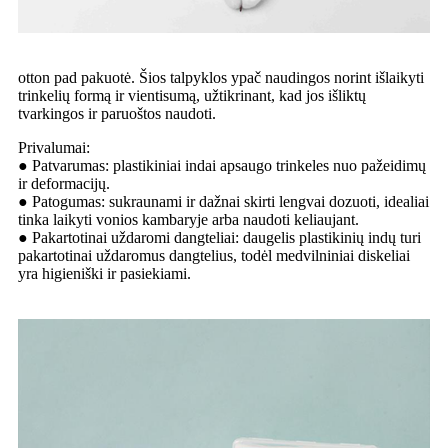
otton pad pakuotė. Šios talpyklos ypač naudingos norint išlaikyti
trinkelių formą ir vientisumą, užtikrinant, kad jos išliktų
tvarkingos ir paruoštos naudoti.
Privalumai:
● Patvarumas: plastikiniai indai apsaugo trinkeles nuo pažeidimų
ir deformacijų.
● Patogumas: sukraunami ir dažnai skirti lengvai dozuoti, idealiai
tinka laikyti vonios kambaryje arba naudoti keliaujant.
● Pakartotinai uždaromi dangteliai: daugelis plastikinių indų turi
pakartotinai uždaromus dangtelius, todėl medvilniniai diskeliai
yra higieniški ir pasiekiami.