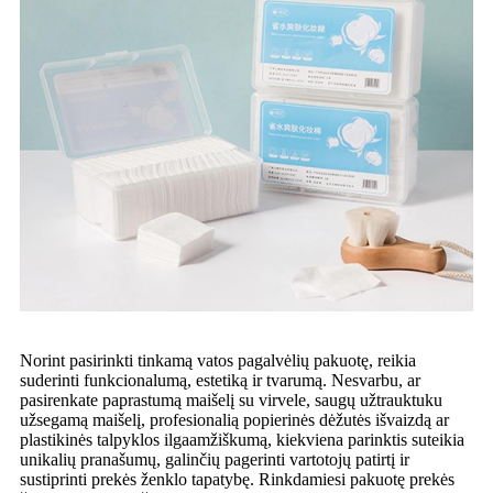
Norint pasirinkti tinkamą vatos pagalvėlių pakuotę, reikia
suderinti funkcionalumą, estetiką ir tvarumą. Nesvarbu, ar
pasirenkate paprastumą maišelį su virvele, saugų užtrauktuku
užsegamą maišelį, profesionalią popierinės dėžutės išvaizdą ar
plastikinės talpyklos ilgaamžiškumą, kiekviena parinktis suteikia
unikalių pranašumų, galinčių pagerinti vartotojų patirtį ir
sustiprinti prekės ženklo tapatybę. Rinkdamiesi pakuotę prekės