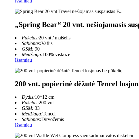
Išsamiau
„Spring Bear“ 20 vnt. nešiojamasis sus
Paketas:
20 vnt / maišelis
Šablonas:
Vaflis
GSM:
90
Medžiaga:
100% viskozė
Išsamiau
200 vnt. popierinė dėžutė Tencel losjon
Dydis:
10*12 cm
Paketas:
200 vnt
GSM:
33
Medžiaga:
Tencel
Šablonas:
Dirvožemis
Išsamiau