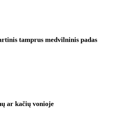
artinis tamprus medvilninis padas
nų ar kačių vonioje