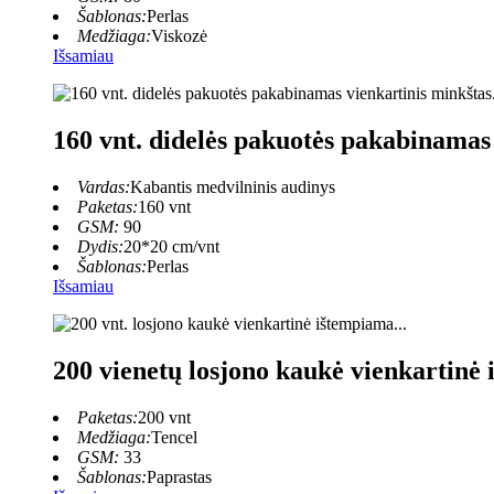
Šablonas:
Perlas
Medžiaga:
Viskozė
Išsamiau
160 vnt. didelės pakuotės pakabinamas 
Vardas:
Kabantis medvilninis audinys
Paketas:
160 vnt
GSM:
90
Dydis:
20*20 cm/vnt
Šablonas:
Perlas
Išsamiau
200 vienetų losjono kaukė vienkartinė
Paketas:
200 vnt
Medžiaga:
Tencel
GSM:
33
Šablonas:
Paprastas