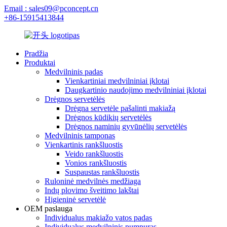
Email : sales09@pconcept.cn
+86-15915413844
Pradžia
Produktai
Medvilninis padas
Vienkartiniai medvilniniai įklotai
Daugkartinio naudojimo medvilniniai įklotai
Drėgnos servetėlės
Drėgna servetėle pašalinti makiažą
Drėgnos kūdikių servetėlės
Drėgnos naminių gyvūnėlių servetėlės
Medvilninis tamponas
Vienkartinis rankšluostis
Veido rankšluostis
Vonios rankšluostis
Suspaustas rankšluostis
Ruloninė medvilnės medžiaga
Indų plovimo šveitimo lakštai
Higieninė servetėlė
OEM paslauga
Individualus makiažo vatos padas
Individualus medvilninis pumpuras