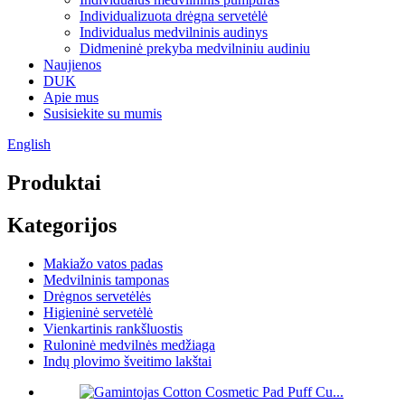
Individualizuota drėgna servetėlė
Individualus medvilninis audinys
Didmeninė prekyba medvilniniu audiniu
Naujienos
DUK
Apie mus
Susisiekite su mumis
English
Produktai
Kategorijos
Makiažo vatos padas
Medvilninis tamponas
Drėgnos servetėlės
Higieninė servetėlė
Vienkartinis rankšluostis
Ruloninė medvilnės medžiaga
Indų plovimo šveitimo lakštai