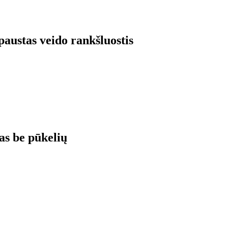
paustas veido rankšluostis
as be pūkelių