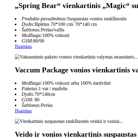
„Spring Bear“ vienkartinis „Magic“ su
Produkto pavadinimas:
Suspaustas vonios rankšluostis
Dydis:
Išplėtus 70*100 cm/ 70*140 cm
Šablonas:
Perlas/vaflis
Medžiaga:
100% viskozė
GSM:
80/90
Išsamiau
Vaccum Package vonios vienkartinis va
Medžiaga:
100% viskozė arba 100% medvilnė
Paketas:
1 vnt / maišelis
Dydis:
70*140cm
GSM:
80
Šablonas:
Perlas
Išsamiau
Veido ir vonios vienkartinis suspaustas