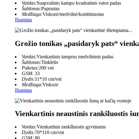
Vardas:
Suapvalinto kampo kvadratinis vatos padas
Šablonas:
Paprastas
Medžiaga:
Viskozė/medvilnė/kombinuotas
Išsamiau
Grožio tonikas „pasidaryk pats“ vienk
Vardas:
Vienkartinis tamprus medvilninis padas
Šablonas:
Tinklelis
Paketas:
200 vnt
GSM:
33
Dydis:
11*10 cm/vnt
Medžiaga:
Viskozė
Išsamiau
Vienkartinis neaustinis rankšluostis šu
Vardas:
Vienkartinis rankšluostis gyvūnams
Dydis:
70*110 cm/vnt
GSM:
80