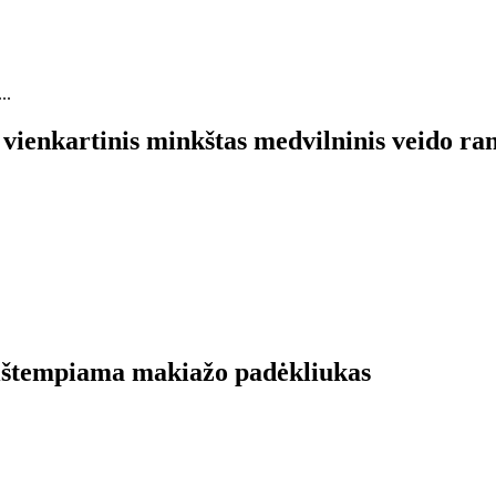
vienkartinis minkštas medvilninis veido ran
 ištempiama makiažo padėkliukas