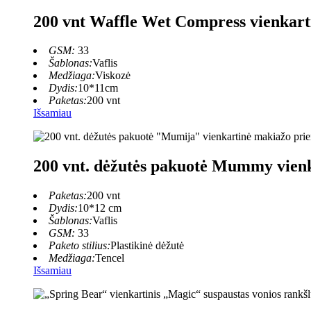
200 vnt Waffle Wet Compress vienkartin
GSM:
33
Šablonas:
Vaflis
Medžiaga:
Viskozė
Dydis:
10*11cm
Paketas:
200 vnt
Išsamiau
200 vnt. dėžutės pakuotė Mummy vienka
Paketas:
200 vnt
Dydis:
10*12 cm
Šablonas:
Vaflis
GSM:
33
Paketo stilius:
Plastikinė dėžutė
Medžiaga:
Tencel
Išsamiau