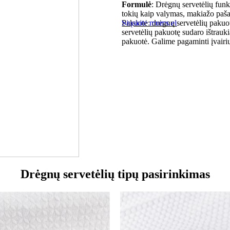
Formulė
: Drėgnų servetėlių funk
tokių kaip valymas, makiažo paša
Pakuotė: drėgnų servetėlių pakuot
Siųskite mums el
servetėlių pakuotę sudaro ištrauki
pakuotė. Galime pagaminti įvairių
Drėgnų servetėlių tipų pasirinkimas