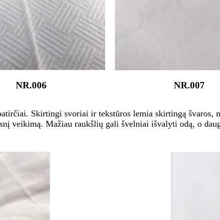
NR.006
NR.007
atirčiai. Skirtingi svoriai ir tekstūros lemia skirtingą švar
esnį veikimą. Mažiau raukšlių gali švelniai išvalyti odą, o da