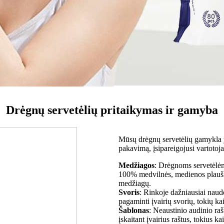
Drėgnų servetėlių pritaikymas ir gamyba
Mūsų drėgnų servetėlių gamykla 
pakavimą, įsipareigojusi vartotoj
Medžiagos
: Drėgnoms servetėlėm
100% medvilnės, medienos plaušie
medžiagų.
Svoris
: Rinkoje dažniausiai naud
pagaminti įvairių svorių, tokių k
Šablonas
: Neaustinio audinio ra
įskaitant įvairius raštus, tokius kai