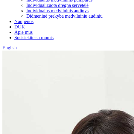
Individualizuota drėgna servetėlė
Individualus medvilninis audinys
Didmeninė prekyba medvilniniu audiniu
Naujienos
DUK
Apie mus
Susisiekite su mumis
English