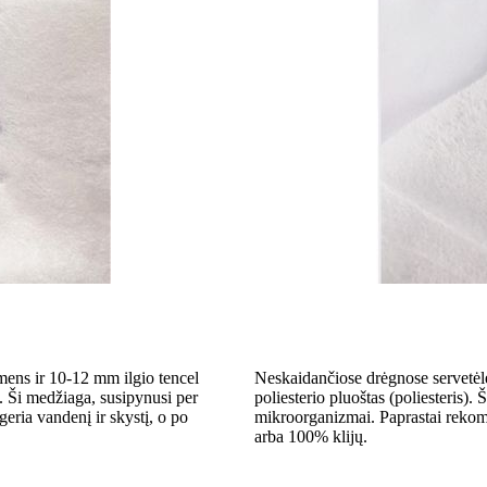
smens ir 10-12 mm ilgio tencel
Neskaidančiose drėgnose servetėl
. Ši medžiaga, susipynusi per
poliesterio pluoštas (poliesteris). 
geria vandenį ir skystį, o po
mikroorganizmai. Paprastai reko
arba 100% klijų.