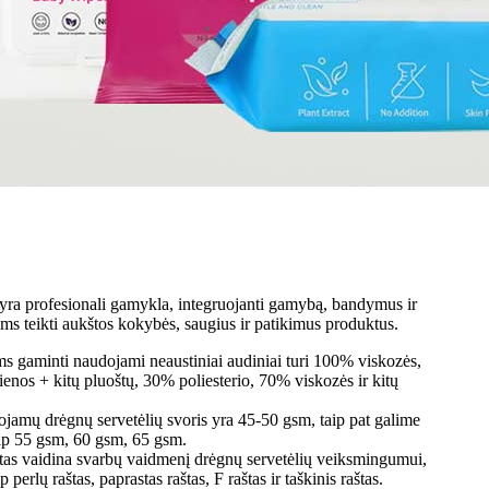
yra profesionali gamykla, integruojanti gamybą, bandymus ir
ams teikti aukštos kokybės, saugius ir patikimus produktus.
s gaminti naudojami neaustiniai audiniai turi 100% viskozės,
nos + kitų pluoštų, 30% poliesterio, 70% viskozės ir kitų
ojamų drėgnų servetėlių svoris yra 45-50 gsm, taip pat galime
aip 55 gsm, 60 gsm, 65 gsm.
štas vaidina svarbų vaidmenį drėgnų servetėlių veiksmingumui,
p perlų raštas, paprastas raštas, F raštas ir taškinis raštas.