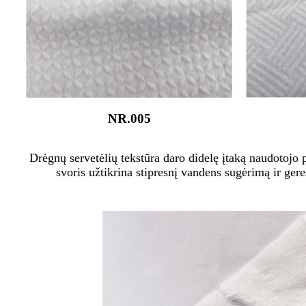
NR.005
Drėgnų servetėlių tekstūra daro didelę įtaką naudotojo p
svoris užtikrina stipresnį vandens sugėrimą ir ger