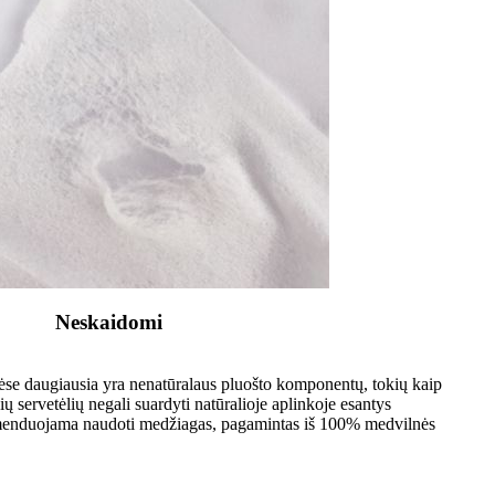
Neskaidomi
ėse daugiausia yra nenatūralaus pluošto komponentų, tokių kaip
Šių servetėlių negali suardyti natūralioje aplinkoje esantys
menduojama naudoti medžiagas, pagamintas iš 100% medvilnės