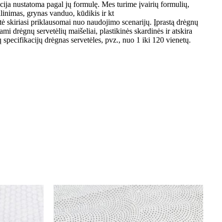
cija nustatoma pagal jų formulę. Mes turime įvairių formulių,
linimas, grynas vanduo, kūdikis ir kt
ė skiriasi priklausomai nuo naudojimo scenarijų. Įprastą drėgnų
ami drėgnų servetėlių maišeliai, plastikinės skardinės ir atskira
 specifikacijų drėgnas servetėles, pvz., nuo 1 iki 120 vienetų.