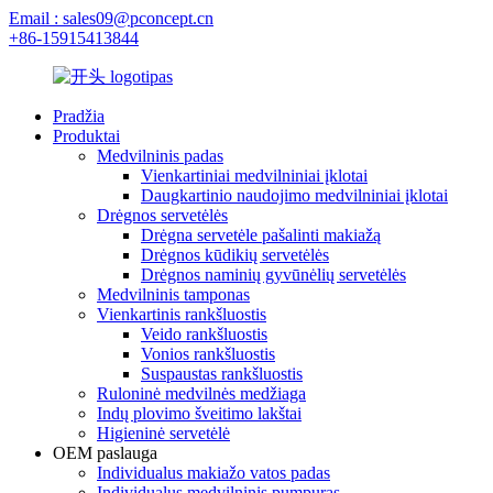
Email : sales09@pconcept.cn
+86-15915413844
Pradžia
Produktai
Medvilninis padas
Vienkartiniai medvilniniai įklotai
Daugkartinio naudojimo medvilniniai įklotai
Drėgnos servetėlės
Drėgna servetėle pašalinti makiažą
Drėgnos kūdikių servetėlės
Drėgnos naminių gyvūnėlių servetėlės
Medvilninis tamponas
Vienkartinis rankšluostis
Veido rankšluostis
Vonios rankšluostis
Suspaustas rankšluostis
Ruloninė medvilnės medžiaga
Indų plovimo šveitimo lakštai
Higieninė servetėlė
OEM paslauga
Individualus makiažo vatos padas
Individualus medvilninis pumpuras