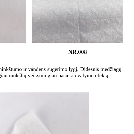
NR.008
os, minkštumo ir vandens sugėrimo lygį. Didesnis medžiagų
ugiau raukšlių veiksmingiau pasiekia valymo efektą.